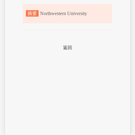
摘要
Northwestern University
返回