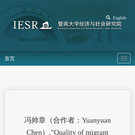
English
首页
冯帅章（合作者：Yuanyuan
Chen）,"Quality of migrant