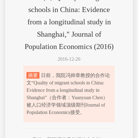
schools in China: Evidence
from a longitudinal study in
Shanghai," Journal of
Population Economics (2016)
2016-12-26
摘要
日前，我院冯帅章教授的合作论
文“Quality of migrant schools in China:
Evidence from a longitudinal study in
Shanghai”（合作者：Yuanyuan Chen）
被人口经济学领域顶级期刊Journal of
Population Economics接受。