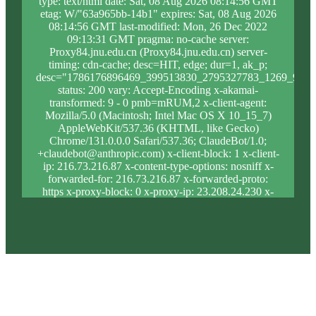
type: text/html date: Sat, 08 Aug 2026 08:14:56 GMT
etag: W/"63a965bb-14b1" expires: Sat, 08 Aug 2026
08:14:56 GMT last-modified: Mon, 26 Dec 2022
09:13:31 GMT pragma: no-cache server:
Proxy84.jnu.edu.cn (Proxy84.jnu.edu.cn) server-
timing: cdn-cache; desc=HIT, edge; dur=1, ak_p;
desc="1786176896469_399513830_2795327783_1269_941_
status: 200 vary: Accept-Encoding x-akamai-
transformed: 9 - 0 pmb=mRUM,2 x-client-agent:
Mozilla/5.0 (Macintosh; Intel Mac OS X 10_15_7)
AppleWebKit/537.36 (KHTML, like Gecko)
Chrome/131.0.0.0 Safari/537.36; ClaudeBot/1.0;
+claudebot@anthropic.com) x-client-block: 1 x-client-
ip: 216.73.216.87 x-content-type-options: nosniff x-
forwarded-for: 216.73.216.87 x-forwarded-proto:
https x-proxy-block: 0 x-proxy-ip: 23.208.24.230 x-
real-block: 1 x-real-ip: 216.73.216.87 x-ssl-proto:
TLSv1.3