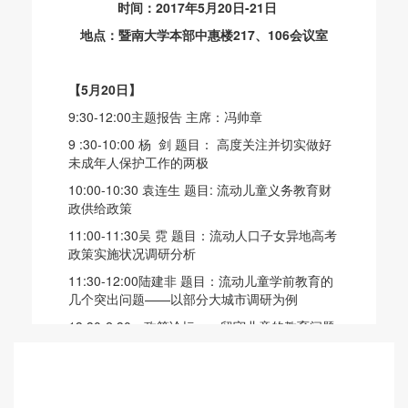
时间：2017年5月20日-21日
地点：暨南大学本部中惠楼217、106会议室
【5月20日】
9:30-12:00主题报告 主席：冯帅章
9 :30-10:00 杨 剑 题目： 高度关注并切实做好
未成年人保护工作的两极
10:00-10:30 袁连生 题目: 流动儿童义务教育财
政供给政策
11:00-11:30吴 霓 题目：流动人口子女异地高考
政策实施状况调研分析
11:30-12:00陆建非 题目：流动儿童学前教育的
几个突出问题——以部分大城市调研为例
13:30-2:30 政策论坛一：留守儿童的教育问题
主席：韩嘉玲
嘉宾：杨剑、彭波 、张宏亮、宋映泉、刘晶晶