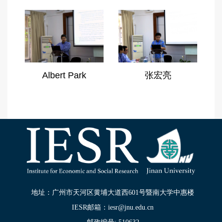
主任
魏东霞：暨南大学经济学院博士生
吴开俊：广州大学研究生处处长，教育学院教授
杨 剑：国家民政部社会事务司未成年人（留守
儿童）保护处处长
袁连生：北京师范大学教授
Albert Park
张宏亮
周纪平：上海市民办中小学协会副会长，随迁子
女教育专委会主任
张宏亮：香港浸会大学经济系副教授
地址：广州市天河区黄埔大道西601号暨南大学中惠楼
IESR邮箱：iesr@jnu.edu.cn