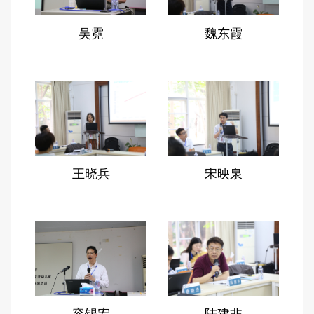
女义务后过渡教育
13:30- 16:30广东打工子弟学校校长座谈会
吴霓
魏东霞
主席：周纪平
参会人员名单（按姓氏拼音首字母排序）：
陈媛媛：上海财经大学经济学院副教授，高等研
究院院长助理
冯帅章：暨南大学经济与社会研究院院长
王晓兵
宋映泉
冯文猛：国务院发展研究中心社会发展研究部副
研究员
韩嘉玲：北京市社会科学院研究员
黄 旸：巴黎经济学院博士生
侯海波：中国社科院博士生
金嘉捷：上海证券报记者
林如鹏：暨南大学党委书记