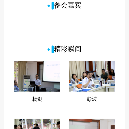
14:50-16:10 学术报告（英文专场）
参会嘉宾
林树明（Carl Lin)，美国Bucknell大学 Social
Disadvantage and Child Health among China’s
Rural-Urban Migrant Households
朴之水（Albert Park）, 香港科技大学
Educational discrimination and school location
choice of Chinese migrant children
精彩瞬间
张宏亮，香港浸会大学 Family Background,
After-School Tutoring, and Student
Achievement: Experimental Evidence from
Rural China
黄旸, 巴黎经济学院 Children Left Behind in
China: The Role of School Fees
16:20-17:30 《城市的未来》新书发布会 地
点：中惠楼217报告厅
杨剑
彭波
主持：王芷苓
嘉宾：冯帅章、陈媛媛、金嘉捷、吴霓