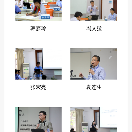
【5月21日】
9:30-10:30 政策论坛：流动儿童的教育问题
主席：陆建非
嘉宾：吴开俊、冯文猛、周纪平、唐晓杰
韩嘉玲
冯文猛
10:50-12:30 学术报告（中文专场）
主席：陈媛媛，上海财经大学
侯海波，中国社科院 寄宿与留守对农村儿童卷入
校园欺凌的影响
宋映泉，北京大学 谁是最弱势的农村儿童？——
回流对农村留守儿童的影响
张宏亮
袁连生
魏东霞，暨南大学 落户门槛、技能偏向与儿童留
守——基于2014年全国流动人口监测数据的实证
研究
王晓兵，北京大学 Migration, Schooling Choice
and Student Outcomes in China
刘玉照，上海大学 制度衔接、结构转型与流动子