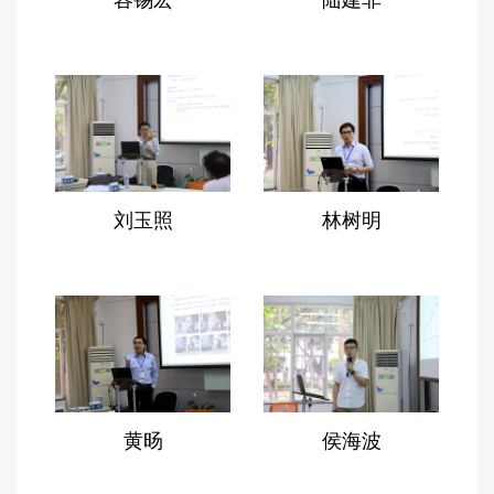
容锡宏
陆建非
林树明(Carl Lin)：美国Bucknell大学经济系助理
教授，德国IZA研究员，世界银行顾问
刘玉照：上海大学社会学院教授、副院长
刘晶晶：国家卫计委流动人口司公共服务处
陆建非：上海师范大学原党委书记，教授
彭 波：四川省绵竹市教育局局长
朴之水（Albert Park）：香港科技大学社会科学
刘玉照
林树明
部讲席教授
容锡宏：广东省民政厅社会事务处处长
宋映泉：北京大学中国教育财政科学研究所副教
授
唐 军：四川省绵竹市教育局副局长
唐晓杰：上海市教科院民办教育研究所副所长
王晓兵：北京大学现代农学院副研究员
黄旸
侯海波
王芷苓：暨南大学经济与社会研究院助理教授
吴 霓：中国教育科学研究院教育政策研究中心