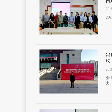
四
201
2
冯
坛
201
会
力