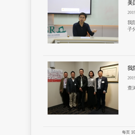
美
201
我
子
我
201
查
每页
1