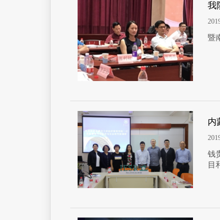
我
201
暨
内
201
钱
目